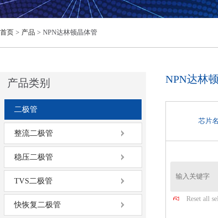
首页
>
产品
> NPN达林顿晶体管
NPN达林
产品类别
二极管
芯片
整流二极管
稳压二极管
TVS二极管
Reset all se
快恢复二极管