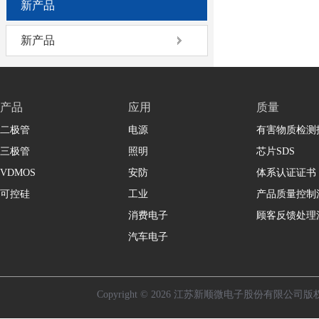
新产品
新产品
产品
应用
质量
二极管
电源
有害物质检测
三极管
照明
芯片SDS
VDMOS
安防
体系认证证书
可控硅
工业
产品质量控制
消费电子
顾客反馈处理
汽车电子
Copyright © 2026 江苏新顺微电子股份有限公