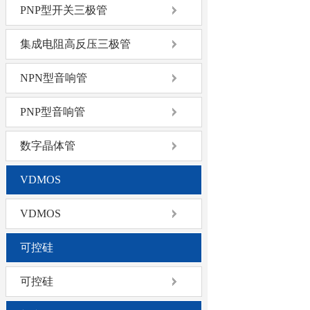
PNP型开关三极管
集成电阻高反压三极管
NPN型音响管
PNP型音响管
数字晶体管
VDMOS
VDMOS
可控硅
可控硅