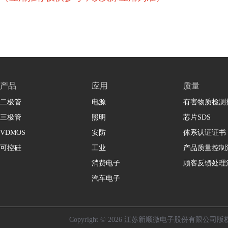
产品
应用
质量
二极管
电源
有害物质检测
三极管
照明
芯片SDS
VDMOS
安防
体系认证证书
可控硅
工业
产品质量控制
消费电子
顾客反馈处理
汽车电子
Copyright © 2026 江苏新顺微电子股份有限公