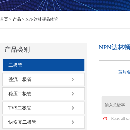
首页
>
产品
> NPN达林顿晶体管
NPN达林
产品类别
二极管
芯片
整流二极管
稳压二极管
TVS二极管
Reset all se
快恢复二极管