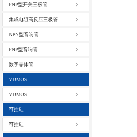
PNP型开关三极管
集成电阻高反压三极管
NPN型音响管
PNP型音响管
数字晶体管
VDMOS
VDMOS
可控硅
可控硅