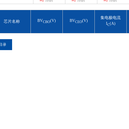
reset
reset
reset
600
8
700
9
800
10
集电极电流
BV
(V)
BV
(V)
芯片名称
15
CBO
CEO
I
(A)
C
20
目录