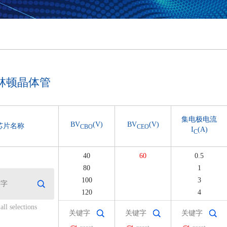
达林顿晶体管
集电极电流
BV
(V)
BV
(V)
芯片名称
CBO
CEO
I
(A)
C
40
60
0.5
80
1
100
3
120
4
160
5
all selections
350
6