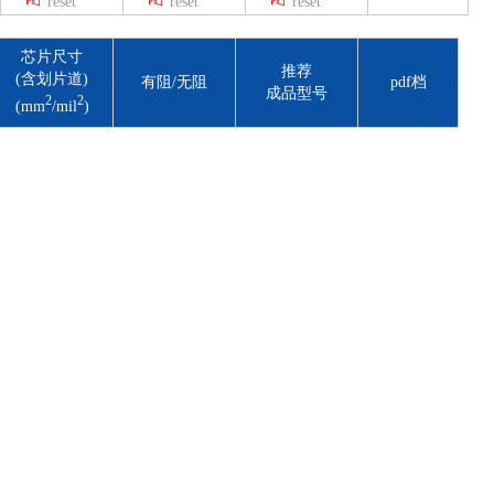
reset
reset
reset
0.65
4.50
芯片尺寸
5.50×4.50
推荐
(含划片道)
有阻/无阻
pdf档
5.50
成品型号
2
2
(mm
/mil
)
4.00
2.28×2.28/90×90
1.68×2.2/66×87
0.65×0.65/26×26
3.50×2.30/138×91
1.68×2.20/66×87
2.05×1.45/81×57