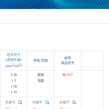
芯片尺寸
推荐
(含划片道)
有阻/无阻
成品型号
2
2
(mm
/mil
)
2.28
有阻
BCV27
1.3
无阻
1.50
1.79
2.10
2.50