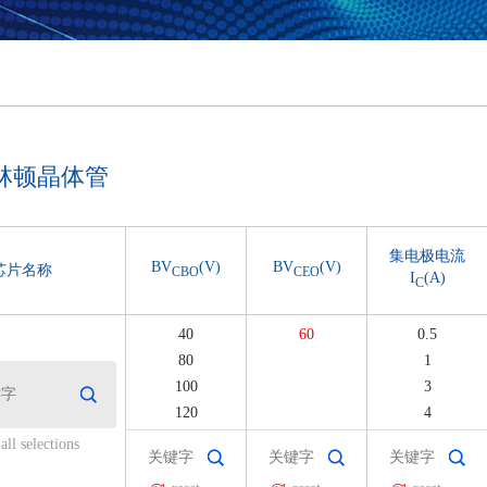
达林顿晶体管
集电极电流
BV
(V)
BV
(V)
芯片名称
CBO
CEO
I
(A)
C
40
60
0.5
80
1
100
3
120
4
160
5
all selections
350
6