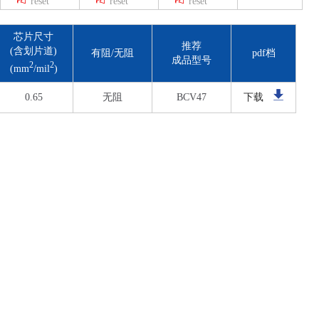
reset
reset
reset
BU941Z
2SD1071
芯片尺寸
/
推荐
(含划片道)
有阻/无阻
pdf档
成品型号
2
2
(mm
/mil
)
0.65
无阻
BCV47
下载