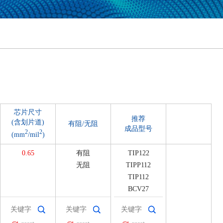
芯片尺寸
推荐
(含划片道)
有阻/无阻
成品型号
2
2
(mm
/mil
)
0.65
有阻
TIP122
无阻
TIPP112
TIP112
BCV27
BCV47
2SD2390