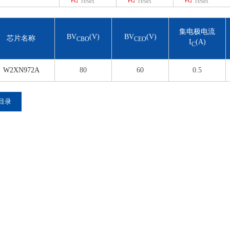
reset
reset
reset
600
8
700
9
800
10
集电极电流
BV
(V)
BV
(V)
芯片名称
15
CBO
CEO
I
(A)
C
20
W2XN972A
80
60
0.5
目录