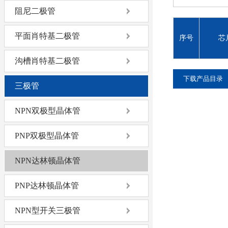
阻尼二极管
平面肖特基二极管
序号
芯
沟槽肖特基二极管
下载产品目录
三极管
NPN双极型晶体管
PNP双极型晶体管
NPN达林顿晶体管
PNP达林顿晶体管
NPN型开关三极管