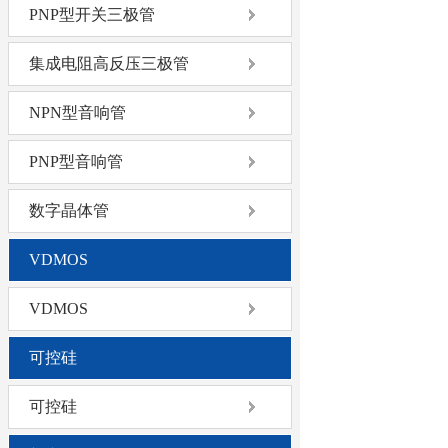
PNP型开关三极管
集成电阻高反压三极管
NPN型音响管
PNP型音响管
数字晶体管
VDMOS
VDMOS
可控硅
可控硅