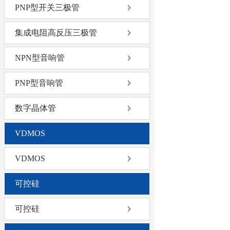
PNP型开关三极管
集成电阻高反压三极管
NPN型音响管
PNP型音响管
数字晶体管
VDMOS
VDMOS
可控硅
可控硅