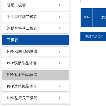
阻尼二极管
平面肖特基二极管
序号
芯
沟槽肖特基二极管
下载产品目录
三极管
NPN双极型晶体管
PNP双极型晶体管
NPN达林顿晶体管
PNP达林顿晶体管
NPN型开关三极管