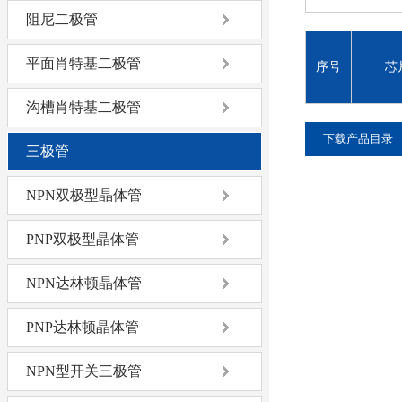
阻尼二极管
平面肖特基二极管
序号
芯
沟槽肖特基二极管
下载产品目录
三极管
NPN双极型晶体管
PNP双极型晶体管
NPN达林顿晶体管
PNP达林顿晶体管
NPN型开关三极管