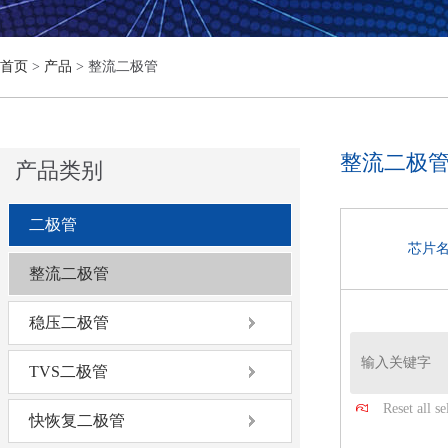
首页
>
产品
> 整流二极管
整流二极
产品类别
二极管
芯片
整流二极管
稳压二极管
TVS二极管
Reset all se
快恢复二极管