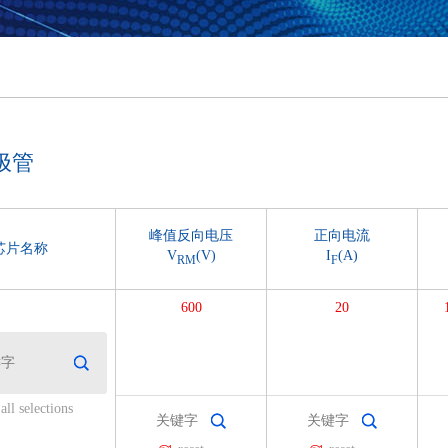
极管
峰值反向电压
正向电流
芯片名称
V
(V)
I
(A)
RM
F
600
20
all selections