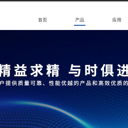
首页
产品
应用