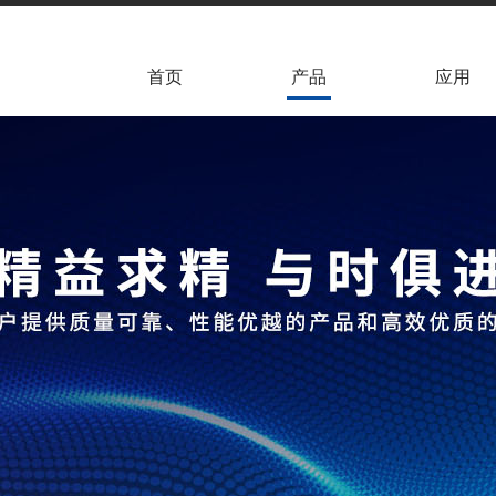
首页
产品
应用