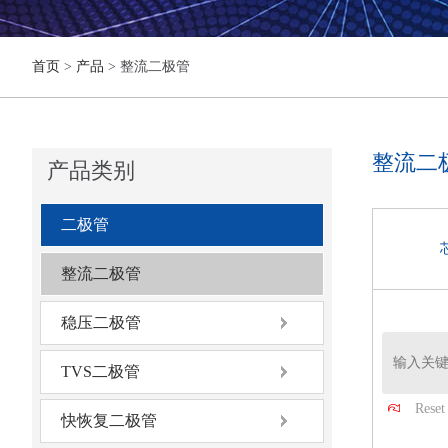
首页
>
产品
> 整流二极管
整流二
产品类别
二极管
整流二极管
稳压二极管
TVS二极管
Reset 
快恢复二极管